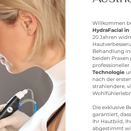
Willkommen be
HydraFacial 
20 Jahren widm
Hautverbesseru
Behandlung ind
beiden Praxen 
professioneller
Technologie
u
nach der erste
strahlendere, vi
Wohlfühlerlebn
Die exklusive 
garantiert, das
Ihr Hautbild, 
abgestimmt wi