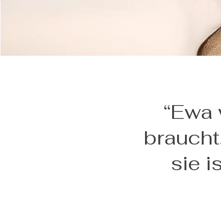
“Ewa 
braucht.
sie i