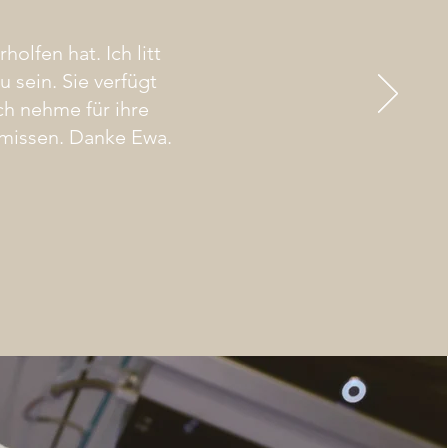
olfen hat. Ich litt
u sein. Sie verfügt
ch nehme für ihre
 missen. Danke Ewa.