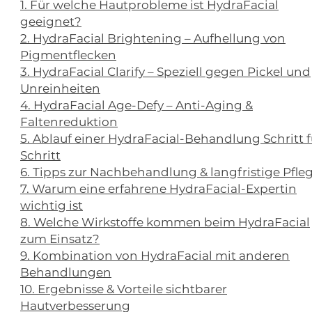
1. Für welche Hautprobleme ist HydraFacial
geeignet?
2. HydraFacial Brightening – Aufhellung von
Pigmentflecken
3. HydraFacial Clarify – Speziell gegen Pickel und
Unreinheiten
4. HydraFacial Age-Defy – Anti-Aging &
Faltenreduktion
5. Ablauf einer HydraFacial-Behandlung Schritt f
Schritt
6.
Tipps zur Nachbehandlung & langfristige Pfle
7. Warum eine erfahrene HydraFacial-Expertin
wichtig ist
8. Welche Wirkstoffe kommen beim HydraFacial
zum Einsatz?
9. Kombination von HydraFacial mit anderen
Behandlungen
10. Ergebnisse & Vorteile sichtbarer
Hautverbesserung