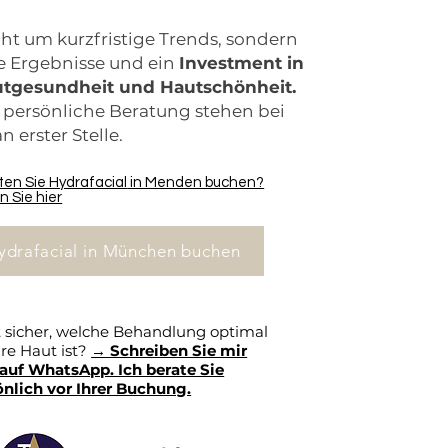
cht um kurzfristige Trends, sondern
e Ergebnisse und ein
Investment in
utgesundheit und Hautschönheit.
persönliche Beratung stehen bei
 erster Stelle.
en Sie Hydrafacial
in Menden buchen?
n Sie hier
ydrafacial in München buchen
t sicher, welche Behandlung optimal
hre Haut ist?
→ Schreiben Sie mir
 auf WhatsApp. Ich berate Sie
önlich vor Ihrer Buchung.