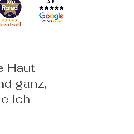
e Haut
und ganz,
ie ich