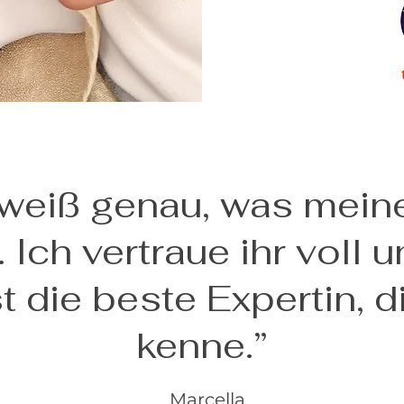
weiß genau, was mein
 Ich vertraue ihr voll 
st die beste Expertin, d
kenne.”
Marcella