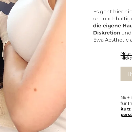
Es geht hier ni
um nachhaltig
die eigene Ha
Diskretion
und 
Ewa Aesthetic an
Möcht
Klicke
H
Nich
für I
kurz
pers