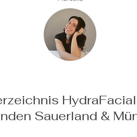
erzeichnis HydraFacial
enden Sauerland & Mü