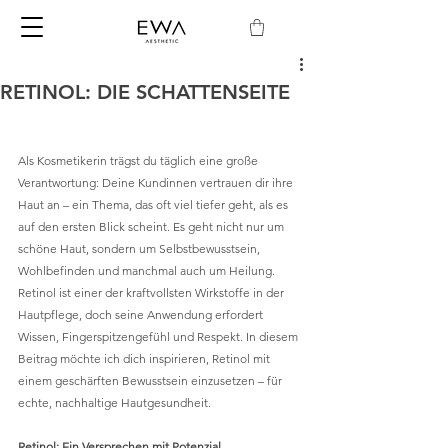
RETINOL: DIE SCHATTENSEITE
Als Kosmetikerin trägst du täglich eine große 
Verantwortung: Deine Kundinnen vertrauen dir ihre 
Haut an – ein Thema, das oft viel tiefer geht, als es 
auf den ersten Blick scheint. Es geht nicht nur um 
schöne Haut, sondern um Selbstbewusstsein, 
Wohlbefinden und manchmal auch um Heilung. 
Retinol ist einer der kraftvollsten Wirkstoffe in der 
Hautpflege, doch seine Anwendung erfordert 
Wissen, Fingerspitzengefühl und Respekt. In diesem 
Beitrag möchte ich dich inspirieren, Retinol mit 
einem geschärften Bewusstsein einzusetzen – für 
echte, nachhaltige Hautgesundheit.
Retinol: Ein Versprechen mit Potenzial