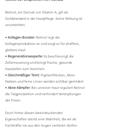
Retinol, ein Derivat von Vitamin A, gilt als 
Goldstandard in der Hautpflege. Seine Wirkung ist 
unumstritten:
• 
Kollagen-Booster:
 Retinol regt die 
Kollagenproduktion an und sorgt so für straffere, 
glattere Haut.
• 
Regenerationsexperte:
 Es beschleunigt die 
Zellerneuerung und bringt frische, gesunde 
Hautzellen zum Vorschein.
• 
Gleichmäßiger Teint:
 Pigmentflecken, Akne-
Narben und feine Linien werden sichtbar gemildert.
• 
Akne-Kämpfer:
 Bei unreiner Haut reguliert Retinol 
die Talgproduktion und verhindert Verstopfungen 
der Poren.
Doch hinter diesen beeindruckenden 
Eigenschaften steckt eine Wahrheit, die wir als 
Fachkräfte nie aus den Augen verlieren dürfen: 