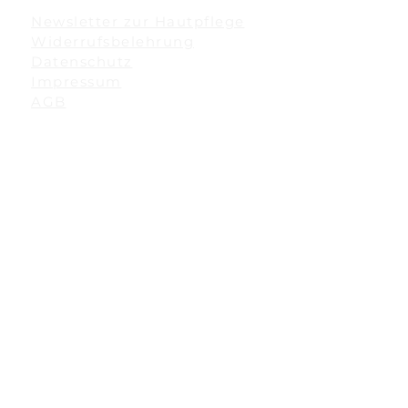
Newsletter zur Hautpflege
Widerrufsbelehrung
Datenschutz
Impressum
AGB
Adressen
EWA Aesthetic München
Herzog-Heinrich-Str. 34
80336 München Bayern
Telefonnummer:
0175 5915030
ewa@ewaaesthetic.com
Termin buchen in München
EWA Aesthetic Menden
Kaltenbachstraße 13
58710 Menden Sauerland
NRW