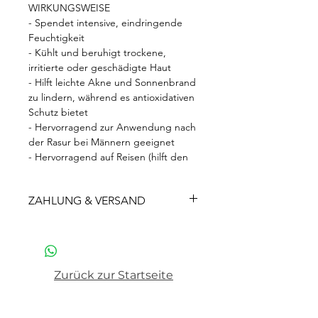
WIRKUNGSWEISE
- Spendet intensive, eindringende
Feuchtigkeit
- Kühlt und beruhigt trockene,
irritierte oder geschädigte Haut
- Hilft leichte Akne und Sonnenbrand
zu lindern, während es antioxidativen
Schutz bietet
- Hervorragend zur Anwendung nach
der Rasur bei Männern geeignet
- Hervorragend auf Reisen (hilft den
Feuchtigkeitsverlust bei Flugreisen
auszugleichen)
ZAHLUNG & VERSAND
- Kann mit allen Active-
Behandlungsprodukten kombiniert
Gratis-Versand
ab 0€ in
werden, um die Haut bei der
Deutschland
Akklimatisierung zu unterstützen
Versicherter Versand Deutschland
€
- Revitalisiert alternde und
5,90.
Zurück zur Startseite
strapazierte Haut
Versand alle EU-Länder
13,99 €
- Ideale Make-up Grundlage
Versand Schweiz
26,99 €
- Parabenfrei
Unsere Lieferzeit
beträgt 2-