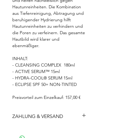
und helfen nachweislich gegen
Hautunreinheiten. Die Kombination
aus Tiefenreinigung, Abtragung und
beruhigender Hydrierung hilft
Hautunreinheiten zu verhindern und
die Poren zu verfeinern. Das gesamte
Hautbild wird klarer und
ebenmäßiger.
INHALT:
- CLEANSING COMPLEX 180ml
- ACTIVE SERUM™ 15ml
- HYDRA-COOL® SERUM 15ml
- ECLIPSE SPF 50+ NON-TINTED
Preisvorteil zum Einzelkauf: 157,00 €
ZAHLUNG & VERSAND
Gratis-Versand
ab 0€ in
Deutschland