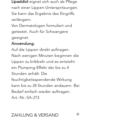
Lipaddict
eignet sich auch als Pflege
nach einer Lippen-Unterspritzungen.
Sie kann das Ergebnis des Eingriffs
verlängern.
Von Dermatologen formuliert und
getestet. Auch für Schwangere
geeignet.
Anwendung
:
Auf die Lippen direkt auftragen.
Nach wenigen Minuten beginnen die
Lippen zu kribbeln und es entsteht
ein Plumping-Effekt der bis zu 4
Stunden anhält. Die
feuchtigkeitsspendende Wirkung
kann bis zu 24 Stunden andauern. Bei
Bedarf einfach wieder auftragen.
Art.-Nr.:
SA-213
Inhalt:
7 ml
EAN:
742832989220
ZAHLUNG & VERSAND
Herstell
213
er-Nr.:
Gratis-Versand
ab 0€ in
Marke:
Soaddicted